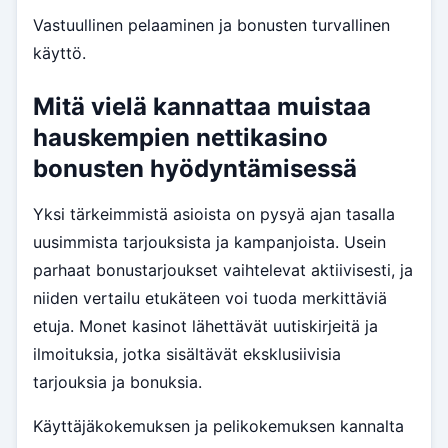
Vastuullinen pelaaminen ja bonusten turvallinen
käyttö.
Mitä vielä kannattaa muistaa
hauskempien nettikasino
bonusten hyödyntämisessä
Yksi tärkeimmistä asioista on pysyä ajan tasalla
uusimmista tarjouksista ja kampanjoista. Usein
parhaat bonustarjoukset vaihtelevat aktiivisesti, ja
niiden vertailu etukäteen voi tuoda merkittäviä
etuja. Monet kasinot lähettävät uutiskirjeitä ja
ilmoituksia, jotka sisältävät eksklusiivisia
tarjouksia ja bonuksia.
Käyttäjäkokemuksen ja pelikokemuksen kannalta