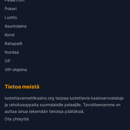
Pokeri
Luotto
Asuntolaina
Korot
Rahapelit
Nordea
OP
VIP-ohjelma
Tietoa meistä
luotettavannettikasino.org tarjoaa luotettavia kasinoarvosteluja
ja rahoitusoppaita suomalaisille pelaajille. Tavoitteenamme on
auttaa sinua tekemään tietoisia päätöksiä.
Ota yhteyttä