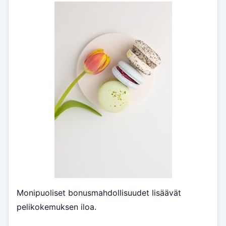
Monipuoliset bonusmahdollisuudet lisäävät
pelikokemuksen iloa.