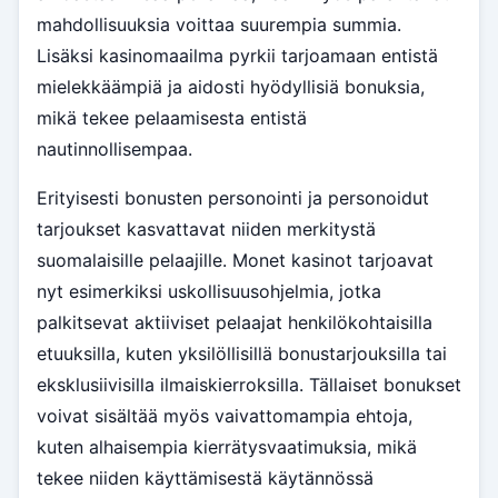
mahdollisuuksia voittaa suurempia summia.
Lisäksi kasinomaailma pyrkii tarjoamaan entistä
mielekkäämpiä ja aidosti hyödyllisiä bonuksia,
mikä tekee pelaamisesta entistä
nautinnollisempaa.
Erityisesti bonusten personointi ja personoidut
tarjoukset kasvattavat niiden merkitystä
suomalaisille pelaajille. Monet kasinot tarjoavat
nyt esimerkiksi uskollisuusohjelmia, jotka
palkitsevat aktiiviset pelaajat henkilökohtaisilla
etuuksilla, kuten yksilöllisillä bonustarjouksilla tai
eksklusiivisilla ilmaiskierroksilla. Tällaiset bonukset
voivat sisältää myös vaivattomampia ehtoja,
kuten alhaisempia kierrätysvaatimuksia, mikä
tekee niiden käyttämisestä käytännössä