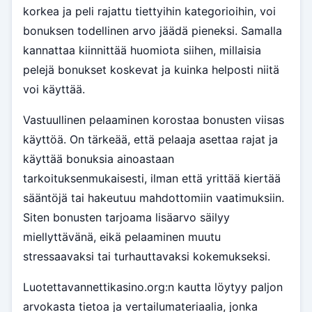
korkea ja peli rajattu tiettyihin kategorioihin, voi
bonuksen todellinen arvo jäädä pieneksi. Samalla
kannattaa kiinnittää huomiota siihen, millaisia
pelejä bonukset koskevat ja kuinka helposti niitä
voi käyttää.
Vastuullinen pelaaminen korostaa bonusten viisas
käyttöä. On tärkeää, että pelaaja asettaa rajat ja
käyttää bonuksia ainoastaan
tarkoituksenmukaisesti, ilman että yrittää kiertää
sääntöjä tai hakeutuu mahdottomiin vaatimuksiin.
Siten bonusten tarjoama lisäarvo säilyy
miellyttävänä, eikä pelaaminen muutu
stressaavaksi tai turhauttavaksi kokemukseksi.
Luotettavannettikasino.org:n kautta löytyy paljon
arvokasta tietoa ja vertailumateriaalia, jonka