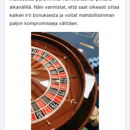
aikavälillä. Näin varmistat, että saat oikeasti ottaa
kaiken irti bonuksesta ja voitat mahdollisimman
paljon kompromisseja välttäen.