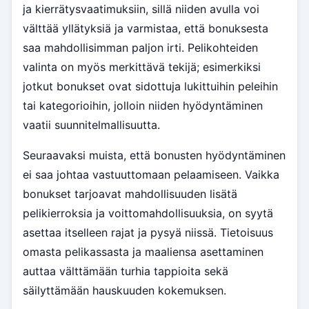
ja kierrätysvaatimuksiin, sillä niiden avulla voi
välttää yllätyksiä ja varmistaa, että bonuksesta
saa mahdollisimman paljon irti. Pelikohteiden
valinta on myös merkittävä tekijä; esimerkiksi
jotkut bonukset ovat sidottuja lukittuihin peleihin
tai kategorioihin, jolloin niiden hyödyntäminen
vaatii suunnitelmallisuutta.
Seuraavaksi muista, että bonusten hyödyntäminen
ei saa johtaa vastuuttomaan pelaamiseen. Vaikka
bonukset tarjoavat mahdollisuuden lisätä
pelikierroksia ja voittomahdollisuuksia, on syytä
asettaa itselleen rajat ja pysyä niissä. Tietoisuus
omasta pelikassasta ja maaliensa asettaminen
auttaa välttämään turhia tappioita sekä
säilyttämään hauskuuden kokemuksen.