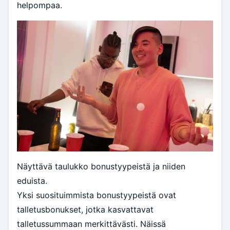
helpompaa.
Näyttävä taulukko bonustyypeistä ja niiden
eduista.
Yksi suosituimmista bonustyypeistä ovat
talletusbonukset, jotka kasvattavat
talletussummaan merkittävästi. Näissä