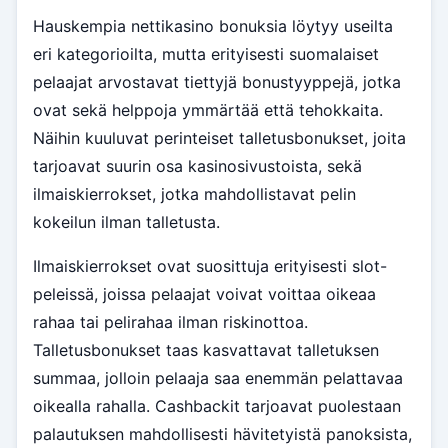
Hauskempia nettikasino bonuksia löytyy useilta
eri kategorioilta, mutta erityisesti suomalaiset
pelaajat arvostavat tiettyjä bonustyyppejä, jotka
ovat sekä helppoja ymmärtää että tehokkaita.
Näihin kuuluvat perinteiset talletusbonukset, joita
tarjoavat suurin osa kasinosivustoista, sekä
ilmaiskierrokset, jotka mahdollistavat pelin
kokeilun ilman talletusta.
Ilmaiskierrokset ovat suosittuja erityisesti slot-
peleissä, joissa pelaajat voivat voittaa oikeaa
rahaa tai pelirahaa ilman riskinottoa.
Talletusbonukset taas kasvattavat talletuksen
summaa, jolloin pelaaja saa enemmän pelattavaa
oikealla rahalla. Cashbackit tarjoavat puolestaan
palautuksen mahdollisesti hävitetyistä panoksista,