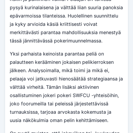
pysyä kurinalaisena ja välttää liian suuria panoksia
epävarmoissa tilanteissa. Huolellinen suunnittelu
ja kyky arvioida käsiä kriittisesti voivat
merkittävästi parantaa mahdollisuuksia menestyä
tässä jännittävässä pokerimuunnelmassa.
Yksi parhaista keinoista parantaa peliä on
palautteen kerääminen jokaisen pelikierroksen
jälkeen. Analysoimalla, mikä toimi ja mikä ei,
pelaaja voi jatkuvasti hienosäätää strategiaansa ja
välttää virheitä. Tämän lisäksi aktiivinen
osallistuminen jokeri pokeri SWFCU -yhteisöihin,
joko foorumeilla tai peleissä järjestettävissä
turnauksissa, tarjoaa arvokasta kokemusta ja
uusia näkökulmia oman pelin kehittämiseen.