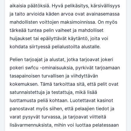
aikaisia päätöksiä. Hyvä pelikäsitys, kärsivällisyys
ja taito arvioida käden arvoa ovat avainasemassa
mahdollisten voittojen maksimoinnissa. On myös
tärkeää tuntea pelin vaiheet ja mahdolliset
huijaukset tai epäilyttävät käytäntö, joita voi
kohdata siirtyessä pelialustoilta alustalle.
Pelien tarjoajat ja alustat, jotka tarjoavat jokeri
pokeri swfcu -ominaisuuksia, pyrkivät tarjoamaan
tasapainoisen turvallisen ja viihdyttävän
kokemuksen. Tämä tarkoittaa sitä, että pelit ovat
satunnaistettuja ja testattuja, mikä lisää
luottamusta peliä kohtaan. Luotettavat kasinot
panostavat myös siihen, että pelaajien tiedot ja
varat pysyvät turvassa, ja tarjoavat viitteitä
lisävarmennuksista, mihin voi luottaa pelatessaan