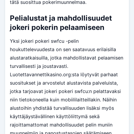
tätä suosittua pokerimuunnelmaa.
Pelialustat ja mahdollisuudet
jokeri pokerin pelaamiseen
Yksi jokeri pokeri swfcu -pelin
houkuttelevuudesta on sen saatavuus erilaisilla
alustaratkaisuilla, jotka mahdollistavat pelaamisen
turvallisesti ja joustavasti.
Luotettavannettikasino.org:sta löytyvät parhaat
suositukset ja arvostelut alustavista palveluista,
jotka tarjoavat jokeri pokeri swfcu:n pelattavaksi
niin tietokoneella kuin mobiililaitteillakin. Näihin
alustoihin yhdistää turvallisuuden lisäksi myös
käyttäjäystävällinen käyttöliittymä sekä
rajoittamattomat mahdollisuudet pelin muniin
muunnelmiin ja panostustasojen säätämiseen.