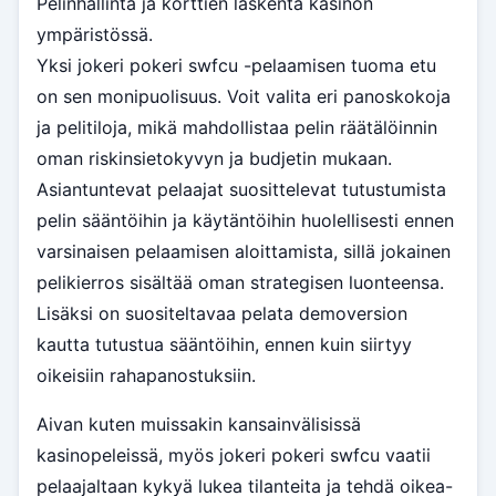
Pelinhallinta ja korttien laskenta kasinon
ympäristössä.
Yksi jokeri pokeri swfcu -pelaamisen tuoma etu
on sen monipuolisuus. Voit valita eri panoskokoja
ja pelitiloja, mikä mahdollistaa pelin räätälöinnin
oman riskinsietokyvyn ja budjetin mukaan.
Asiantuntevat pelaajat suosittelevat tutustumista
pelin sääntöihin ja käytäntöihin huolellisesti ennen
varsinaisen pelaamisen aloittamista, sillä jokainen
pelikierros sisältää oman strategisen luonteensa.
Lisäksi on suositeltavaa pelata demoversion
kautta tutustua sääntöihin, ennen kuin siirtyy
oikeisiin rahapanostuksiin.
Aivan kuten muissakin kansainvälisissä
kasinopeleissä, myös jokeri pokeri swfcu vaatii
pelaajaltaan kykyä lukea tilanteita ja tehdä oikea-