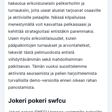
hakeutua erikoistuneisiin pelikerhoihin ja
turnauksiin, joita useat alustat tarjoavat osaaville
ja aktiivisille pelaajille. Näissä kilpailuissa
menestymällä voit kasvattaa pelikassaasi ja
kehittää strategioitasi entistäkin paremmaksi.
Usein myös erikoistilaisuudet, kuten
pääpalkintojen turnaukset ja arvontahetket,
tekevät tästä pelimuodosta entistä
viihdyttävämmän sekä mahdollisimman
palkitsevan. Tämän vuoksi suosittelemme
aktiivista seuraamista ja pelien harjoittelemista
turvallisilla demo-versioilla ennen oikean rahan
panostamista.
Jokeri pokeri swfcu
Jokeri pokeri SWFCU tarjoaa useimmille pelaajille