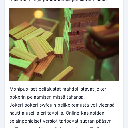
Monipuoliset pelialustat mahdollistavat jokeri
pokerin pelaamisen missä tahansa.
Jokeri pokeri swfcu:n pelikokemusta voi yleensä
nauttia useilla eri tavoilla. Online-kasinoiden
selainpohjaiset versiot tarjoavat suoran pääsyn