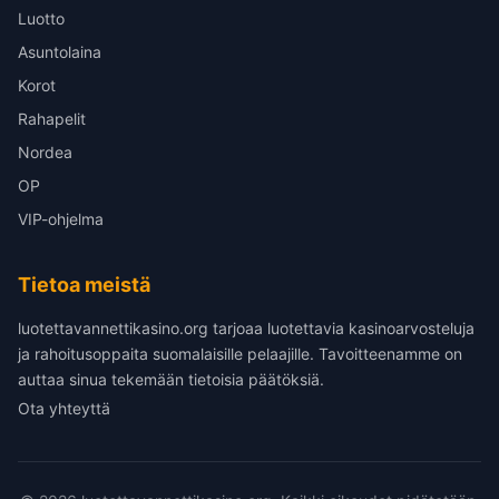
Luotto
Asuntolaina
Korot
Rahapelit
Nordea
OP
VIP-ohjelma
Tietoa meistä
luotettavannettikasino.org tarjoaa luotettavia kasinoarvosteluja
ja rahoitusoppaita suomalaisille pelaajille. Tavoitteenamme on
auttaa sinua tekemään tietoisia päätöksiä.
Ota yhteyttä