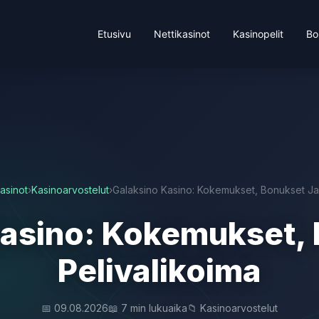
Etusivu
Nettikasinot
Kasinopelit
Bo
kasinot
›
Kasinoarvostelut
›
Galaksino Kasino: Kokemukset, Bonukset Ja 
Kasino: Kokemukset, 
Pelivalikoima
📅 09.08.2026
📖 7 min lukuaika
📁 Kasinoarvostelut