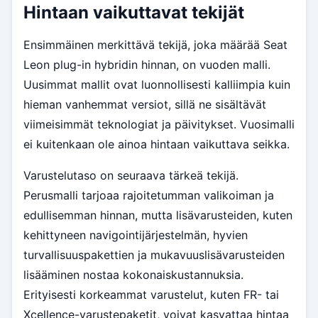
Hintaan vaikuttavat tekijät
Ensimmäinen merkittävä tekijä, joka määrää Seat
Leon plug-in hybridin hinnan, on vuoden malli.
Uusimmat mallit ovat luonnollisesti kalliimpia kuin
hieman vanhemmat versiot, sillä ne sisältävät
viimeisimmät teknologiat ja päivitykset. Vuosimalli
ei kuitenkaan ole ainoa hintaan vaikuttava seikka.
Varustelutaso on seuraava tärkeä tekijä.
Perusmalli tarjoaa rajoitetumman valikoiman ja
edullisemman hinnan, mutta lisävarusteiden, kuten
kehittyneen navigointijärjestelmän, hyvien
turvallisuuspakettien ja mukavuuslisävarusteiden
lisääminen nostaa kokonaiskustannuksia.
Erityisesti korkeammat varustelut, kuten FR- tai
Xcellence-varustepaketit, voivat kasvattaa hintaa