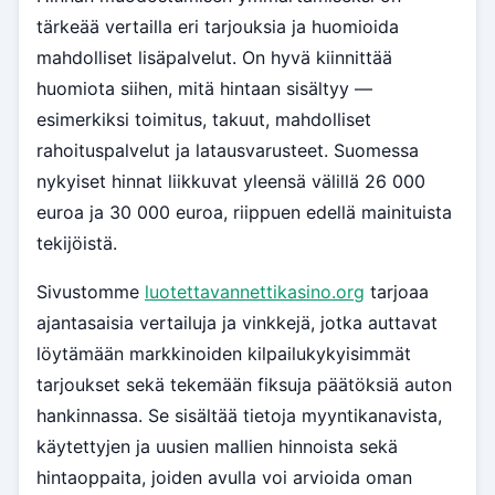
tärkeää vertailla eri tarjouksia ja huomioida
mahdolliset lisäpalvelut. On hyvä kiinnittää
huomiota siihen, mitä hintaan sisältyy —
esimerkiksi toimitus, takuut, mahdolliset
rahoituspalvelut ja latausvarusteet. Suomessa
nykyiset hinnat liikkuvat yleensä välillä 26 000
euroa ja 30 000 euroa, riippuen edellä mainituista
tekijöistä.
Sivustomme
luotettavannettikasino.org
tarjoaa
ajantasaisia vertailuja ja vinkkejä, jotka auttavat
löytämään markkinoiden kilpailukykyisimmät
tarjoukset sekä tekemään fiksuja päätöksiä auton
hankinnassa. Se sisältää tietoja myyntikanavista,
käytettyjen ja uusien mallien hinnoista sekä
hintaoppaita, joiden avulla voi arvioida oman