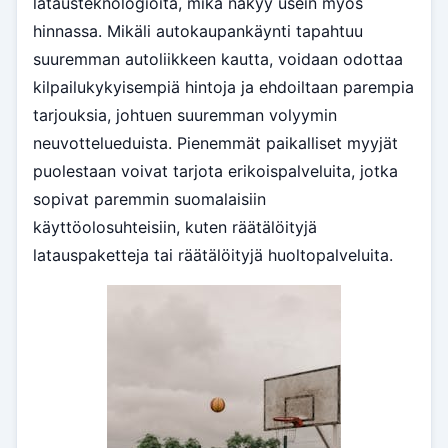
latausteknologioita, mikä näkyy usein myös
hinnassa. Mikäli autokaupankäynti tapahtuu
suuremman autoliikkeen kautta, voidaan odottaa
kilpailukykyisempiä hintoja ja ehdoiltaan parempia
tarjouksia, johtuen suuremman volyymin
neuvottelueduista. Pienemmät paikalliset myyjät
puolestaan voivat tarjota erikoispalveluita, jotka
sopivat paremmin suomalaisiin
käyttöolosuhteisiin, kuten räätälöityjä
latauspaketteja tai räätälöityjä huoltopalveluita.