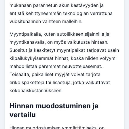
mukanaan parannetun akun kestävyyden ja
entistä kehittyneemmän teknologian verrattuna
vuosituhannen vaihteen malleihin.
Myyntipaikalla, kuten autoliikkeen sijainnilla ja
myyntikanavalla, on myös vaikutusta hintaan.
Suositut ja keskitetyt myyntipaikat tarjoavat usein
kilpailukykyisemmät hinnat, koska niiden volyymi
mahdollistaa paremmat neuvotteluasemat.
Toisaalta, paikalliset myyjät voivat tarjota
erikoispaketteja tai lisäetuja, jotka vaikuttavat
kokonaiskustannukseen.
Hinnan muodostuminen ja
vertailu
Hinnan muodostumisen ymmärtämiseksi on