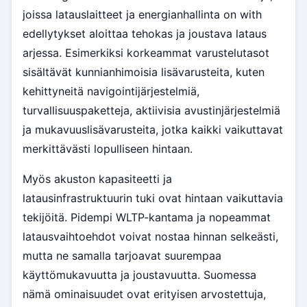
joissa latauslaitteet ja energianhallinta on with
edellytykset aloittaa tehokas ja joustava lataus
arjessa. Esimerkiksi korkeammat varustelutasot
sisältävät kunnianhimoisia lisävarusteita, kuten
kehittyneitä navigointijärjestelmiä,
turvallisuuspaketteja, aktiivisia avustinjärjestelmiä
ja mukavuuslisävarusteita, jotka kaikki vaikuttavat
merkittävästi lopulliseen hintaan.
Myös akuston kapasiteetti ja
latausinfrastruktuurin tuki ovat hintaan vaikuttavia
tekijöitä. Pidempi WLTP-kantama ja nopeammat
latausvaihtoehdot voivat nostaa hinnan selkeästi,
mutta ne samalla tarjoavat suurempaa
käyttömukavuutta ja joustavuutta. Suomessa
nämä ominaisuudet ovat erityisen arvostettuja,