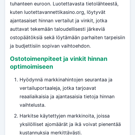
tuhanteen euroon. Luotettavasta tietolähteestä,
kuten luotettavannettikasino.org, löytyvät
ajantasaiset hinnan vertailut ja vinkit, jotka
auttavat tekemään taloudellisesti järkeviä
ostopäätöksiä sekä löytämään parhaiten tarpeisiin
ja budjettisiin sopivan vaihtoehdon.
Ostotoimenpiteet ja vinkit hinnan
optimoimiseen
Hyödynnä markkinahintojen seurantaa ja
vertailuportaaleja, jotka tarjoavat
reaaliaikaisia ja ajantasaisia tietoja hinnan
vaihtelusta.
Harkitse käytettyjen markkinoita, joissa
yksilölliset ajomäärät ja ikä voivat pienentää
kustannuksia merkittävästi.