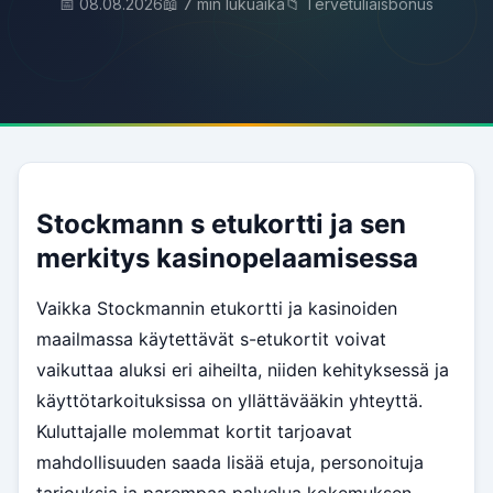
📅 08.08.2026
📖 7 min lukuaika
📁 Tervetuliaisbonus
Stockmann s etukortti ja sen
merkitys kasinopelaamisessa
Vaikka Stockmannin etukortti ja kasinoiden
maailmassa käytettävät s-etukortit voivat
vaikuttaa aluksi eri aiheilta, niiden kehityksessä ja
käyttötarkoituksissa on yllättävääkin yhteyttä.
Kuluttajalle molemmat kortit tarjoavat
mahdollisuuden saada lisää etuja, personoituja