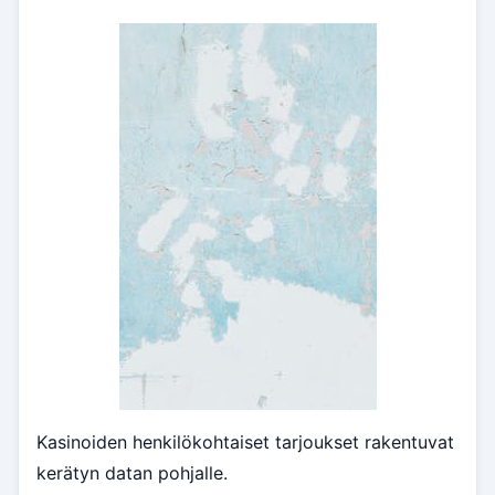
Kasinoiden henkilökohtaiset tarjoukset rakentuvat
kerätyn datan pohjalle.