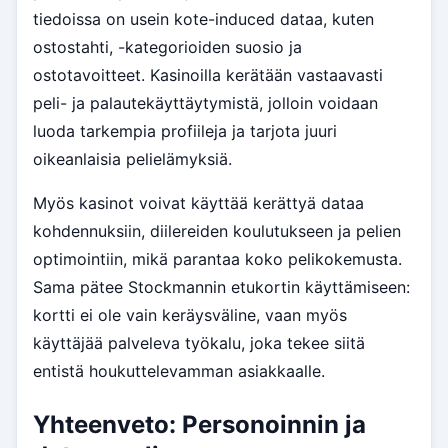
tiedoissa on usein kote-induced dataa, kuten
ostostahti, -kategorioiden suosio ja
ostotavoitteet. Kasinoilla kerätään vastaavasti
peli- ja palautekäyttäytymistä, jolloin voidaan
luoda tarkempia profiileja ja tarjota juuri
oikeanlaisia pelielämyksiä.
Myös kasinot voivat käyttää kerättyä dataa
kohdennuksiin, diilereiden koulutukseen ja pelien
optimointiin, mikä parantaa koko pelikokemusta.
Sama pätee Stockmannin etukortin käyttämiseen:
kortti ei ole vain keräysväline, vaan myös
käyttäjää palveleva työkalu, joka tekee siitä
entistä houkuttelevamman asiakkaalle.
Yhteenveto: Personoinnin ja