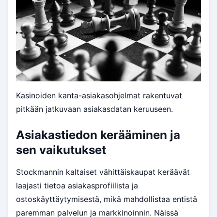
Kasinoiden kanta-asiakasohjelmat rakentuvat
pitkään jatkuvaan asiakasdatan keruuseen.
Asiakastiedon kerääminen ja
sen vaikutukset
Stockmannin kaltaiset vähittäiskaupat keräävät
laajasti tietoa asiakasprofiilista ja
ostoskäyttäytymisestä, mikä mahdollistaa entistä
paremman palvelun ja markkinoinnin. Näissä