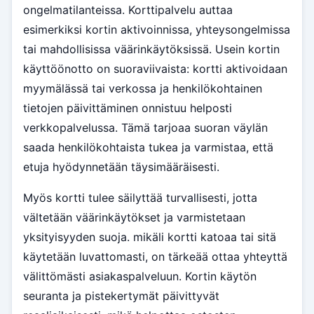
ongelmatilanteissa. Korttipalvelu auttaa
esimerkiksi kortin aktivoinnissa, yhteysongelmissa
tai mahdollisissa väärinkäytöksissä. Usein kortin
käyttöönotto on suoraviivaista: kortti aktivoidaan
myymälässä tai verkossa ja henkilökohtainen
tietojen päivittäminen onnistuu helposti
verkkopalvelussa. Tämä tarjoaa suoran väylän
saada henkilökohtaista tukea ja varmistaa, että
etuja hyödynnetään täysimääräisesti.
Myös kortti tulee säilyttää turvallisesti, jotta
vältetään väärinkäytökset ja varmistetaan
yksityisyyden suoja. mikäli kortti katoaa tai sitä
käytetään luvattomasti, on tärkeää ottaa yhteyttä
välittömästi asiakaspalveluun. Kortin käytön
seuranta ja pistekertymät päivittyvät