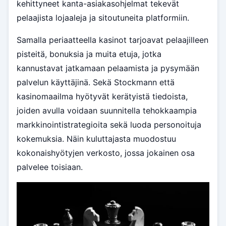
kehittyneet kanta-asiakasohjelmat tekevät
pelaajista lojaaleja ja sitoutuneita platformiin.
Samalla periaatteella kasinot tarjoavat pelaajilleen
pisteitä, bonuksia ja muita etuja, jotka
kannustavat jatkamaan pelaamista ja pysymään
palvelun käyttäjinä. Sekä Stockmann että
kasinomaailma hyötyvät kerätyistä tiedoista,
joiden avulla voidaan suunnitella tehokkaampia
markkinointistrategioita sekä luoda personoituja
kokemuksia. Näin kuluttajasta muodostuu
kokonaishyötyjen verkosto, jossa jokainen osa
palvelee toisiaan.