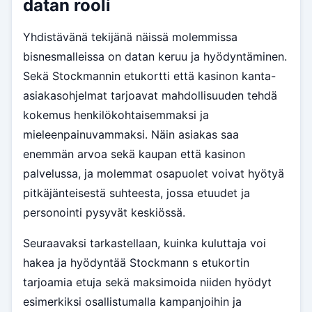
datan rooli
Yhdistävänä tekijänä näissä molemmissa
bisnesmalleissa on datan keruu ja hyödyntäminen.
Sekä Stockmannin etukortti että kasinon kanta-
asiakasohjelmat tarjoavat mahdollisuuden tehdä
kokemus henkilökohtaisemmaksi ja
mieleenpainuvammaksi. Näin asiakas saa
enemmän arvoa sekä kaupan että kasinon
palvelussa, ja molemmat osapuolet voivat hyötyä
pitkäjänteisestä suhteesta, jossa etuudet ja
personointi pysyvät keskiössä.
Seuraavaksi tarkastellaan, kuinka kuluttaja voi
hakea ja hyödyntää Stockmann s etukortin
tarjoamia etuja sekä maksimoida niiden hyödyt
esimerkiksi osallistumalla kampanjoihin ja