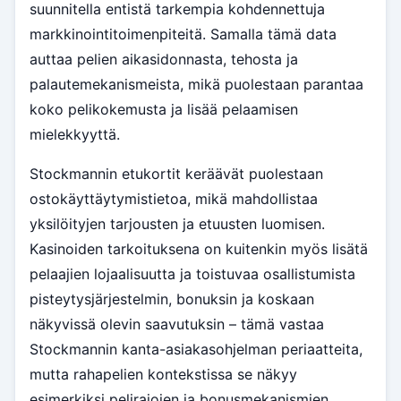
suunnitella entistä tarkempia kohdennettuja
markkinointitoimenpiteitä. Samalla tämä data
auttaa pelien aikasidonnasta, tehosta ja
palautemekanismeista, mikä puolestaan parantaa
koko pelikokemusta ja lisää pelaamisen
mielekkyyttä.
Stockmannin etukortit keräävät puolestaan
ostokäyttäytymistietoa, mikä mahdollistaa
yksilöityjen tarjousten ja etuusten luomisen.
Kasinoiden tarkoituksena on kuitenkin myös lisätä
pelaajien lojaalisuutta ja toistuvaa osallistumista
pisteytysjärjestelmin, bonuksin ja koskaan
näkyvissä olevin saavutuksin – tämä vastaa
Stockmannin kanta-asiakasohjelman periaatteita,
mutta rahapelien kontekstissa se näkyy
esimerkiksi pelirajojen ja bonusmekanismien