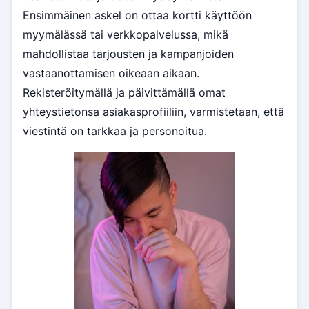
Ensimmäinen askel on ottaa kortti käyttöön
myymälässä tai verkkopalvelussa, mikä
mahdollistaa tarjousten ja kampanjoiden
vastaanottamisen oikeaan aikaan.
Rekisteröitymällä ja päivittämällä omat
yhteystietonsa asiakasprofiiliin, varmistetaan, että
viestintä on tarkkaa ja personoitua.