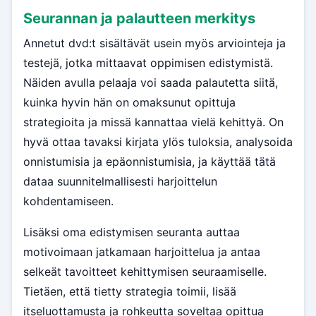
Seurannan ja palautteen merkitys
Annetut dvd:t sisältävät usein myös arviointeja ja
testejä, jotka mittaavat oppimisen edistymistä.
Näiden avulla pelaaja voi saada palautetta siitä,
kuinka hyvin hän on omaksunut opittuja
strategioita ja missä kannattaa vielä kehittyä. On
hyvä ottaa tavaksi kirjata ylös tuloksia, analysoida
onnistumisia ja epäonnistumisia, ja käyttää tätä
dataa suunnitelmallisesti harjoittelun
kohdentamiseen.
Lisäksi oma edistymisen seuranta auttaa
motivoimaan jatkamaan harjoittelua ja antaa
selkeät tavoitteet kehittymisen seuraamiselle.
Tietäen, että tietty strategia toimii, lisää
itseluottamusta ja rohkeutta soveltaa opittua