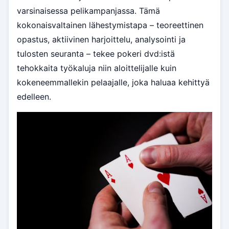
varsinaisessa pelikampanjassa. Tämä
kokonaisvaltainen lähestymistapa – teoreettinen
opastus, aktiivinen harjoittelu, analysointi ja
tulosten seuranta – tekee pokeri dvd:istä
tehokkaita työkaluja niin aloittelijalle kuin
kokeneemmallekin pelaajalle, joka haluaa kehittyä
edelleen.