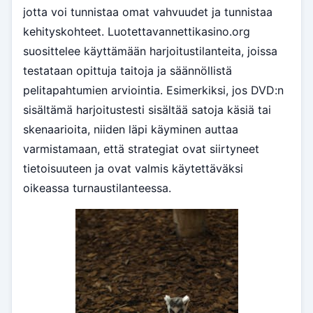
jotta voi tunnistaa omat vahvuudet ja tunnistaa
kehityskohteet. Luotettavannettikasino.org
suosittelee käyttämään harjoitustilanteita, joissa
testataan opittuja taitoja ja säännöllistä
pelitapahtumien arviointia. Esimerkiksi, jos DVD:n
sisältämä harjoitustesti sisältää satoja käsiä tai
skenaarioita, niiden läpi käyminen auttaa
varmistamaan, että strategiat ovat siirtyneet
tietoisuuteen ja ovat valmis käytettäväksi
oikeassa turnaustilanteessa.