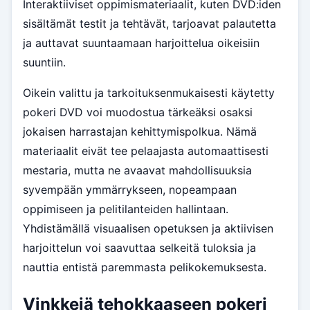
Interaktiiviset oppimismateriaalit, kuten DVD:iden
sisältämät testit ja tehtävät, tarjoavat palautetta
ja auttavat suuntaamaan harjoittelua oikeisiin
suuntiin.
Oikein valittu ja tarkoituksenmukaisesti käytetty
pokeri DVD voi muodostua tärkeäksi osaksi
jokaisen harrastajan kehittymispolkua. Nämä
materiaalit eivät tee pelaajasta automaattisesti
mestaria, mutta ne avaavat mahdollisuuksia
syvempään ymmärrykseen, nopeampaan
oppimiseen ja pelitilanteiden hallintaan.
Yhdistämällä visuaalisen opetuksen ja aktiivisen
harjoittelun voi saavuttaa selkeitä tuloksia ja
nauttia entistä paremmasta pelikokemuksesta.
Vinkkejä tehokkaaseen pokeri