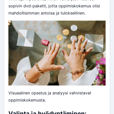
sopivin dvd-paketti, jotta oppimiskokemus olisi
mahdollisimman antoisa ja tuloksellinen.
Visuaalinen opastus ja analyysi vahvistavat
oppimiskokemusta.
Valinta ja hyödyntäminen: