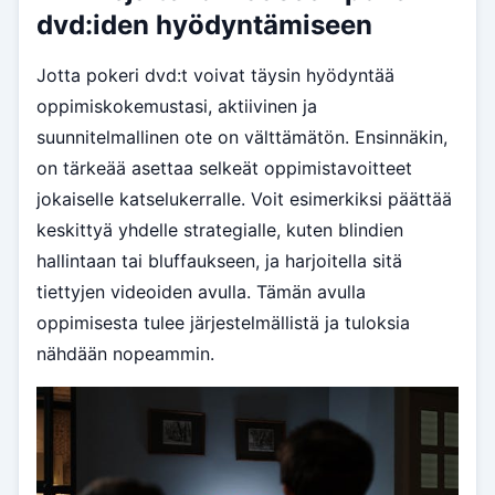
dvd:iden hyödyntämiseen
Jotta pokeri dvd:t voivat täysin hyödyntää
oppimiskokemustasi, aktiivinen ja
suunnitelmallinen ote on välttämätön. Ensinnäkin,
on tärkeää asettaa selkeät oppimistavoitteet
jokaiselle katselukerralle. Voit esimerkiksi päättää
keskittyä yhdelle strategialle, kuten blindien
hallintaan tai bluffaukseen, ja harjoitella sitä
tiettyjen videoiden avulla. Tämän avulla
oppimisesta tulee järjestelmällistä ja tuloksia
nähdään nopeammin.