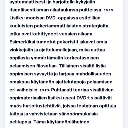
systemaattisesti ja harjoitella kykyjään
itsenäisesti oman aikataulunsa puitteissa.
r>
r>
Lisäksi monissa DVD-oppaissa esitellään
kuuluisten pokeriammattilaisten strategioita,
jotka ovat kehittyneet vuosien aikana.
Esimerkiksi tunnetut pokeristit jakavat omia
vinkkejään ja ajattelumallejaan, mikä auttaa
oppilasta ymmärtämään korkeatasoisen
pelaamisen filosofiaa. Tällainen sisältö lisää
oppimisen syvyyttä ja tarjoaa mahdollisuuden
omaksua käytännön ajattelutapoja pelaamisen
eri vaiheisiin.
r>
r> Puhtaasti teoriaa sisältävien
oppimateriaalien lisäksi useat DVD:t sisältävät
myös harjoitustehtäviä, joissa testataan opittuja
taitoja ja vahvistetaan säännönmukaisia
pelitapoja. Tämä käytännönläheinen