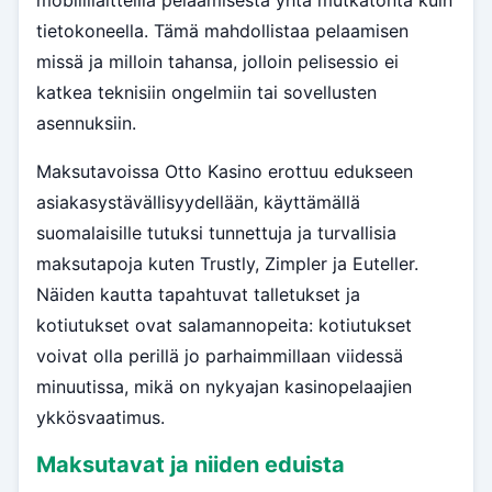
tietokoneella. Tämä mahdollistaa pelaamisen
missä ja milloin tahansa, jolloin pelisessio ei
katkea teknisiin ongelmiin tai sovellusten
asennuksiin.
Maksutavoissa Otto Kasino erottuu edukseen
asiakasystävällisyydellään, käyttämällä
suomalaisille tutuksi tunnettuja ja turvallisia
maksutapoja kuten Trustly, Zimpler ja Euteller.
Näiden kautta tapahtuvat talletukset ja
kotiutukset ovat salamannopeita: kotiutukset
voivat olla perillä jo parhaimmillaan viidessä
minuutissa, mikä on nykyajan kasinopelaajien
ykkösvaatimus.
Maksutavat ja niiden eduista