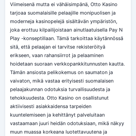
Viimeisenä mutta ei vähäisimpänä, Otto Kasino
tarjoaa suomalaisille pelaajille monipuolisen ja
moderneja kasinopelejä sisältävän ympäristön,
joka erottuu kilpailijoistaan ainutlaatuisella Pay N
Play -konseptillaan. Tämä tarkoittaa käytännössä
sitä, että pelaajan ei tarvitse rekisteröityä
erikseen, vaan rahansiirrot ja pelaaminen
hoidetaan suoraan verkkopankkitunnusten kautta.
Tämän ansiosta pelikokemus on saumaton ja
vaivaton, mikä vastaa erityisesti suomalaisen
pelaajakunnan odotuksia turvallisuudesta ja
tehokkuudesta. Otto Kasino on osallistunut
aktiivisesti asiakkaidensa tarpeiden
kuuntelemiseen ja kehittänyt palveluitaan
vastaamaan juuri heidän odotuksiaan, mikä näkyy
muun muassa korkeana luotettavuutena ja