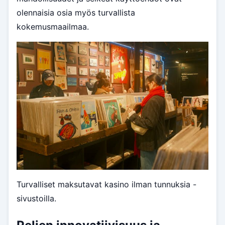
olennaisia osia myös turvallista
kokemusmaailmaa.
Turvalliset maksutavat kasino ilman tunnuksia -
sivustoilla.