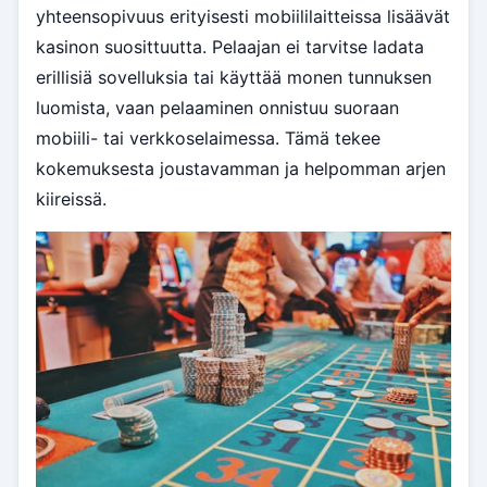
yhteensopivuus erityisesti mobiililaitteissa lisäävät
kasinon suosittuutta. Pelaajan ei tarvitse ladata
erillisiä sovelluksia tai käyttää monen tunnuksen
luomista, vaan pelaaminen onnistuu suoraan
mobiili- tai verkkoselaimessa. Tämä tekee
kokemuksesta joustavamman ja helpomman arjen
kiireissä.