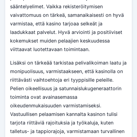
sääntelyelimet. Vaikka rekisteröitymisen
vaivattomuus on tärkeä, samanaikaisesti on hyvä
varmistaa, että kasino tarjoaa selkeät ja
laadukkaat palvelut. Hyvä arviointi ja positiiviset
kokemukset muiden pelaajien keskuudessa
viittaavat luotettavaan toimintaan.
Lisäksi on tärkeää tarkistaa pelivalikoiman laatu ja
monipuolisuus, varmistaakseen, että kasinolla on
riittävästi vaihtoehtoja eri tyyppisille peleille.
Pelien oikeellisuus ja satunnaislukugeneraattorin
toiminta ovat avainasemassa
oikeudenmukaisuuden varmistamiseksi.
Vastuullisen pelaamisen kannalta kasinon tulisi
tarjota riittäviä rajoituksia ja työkaluja, kuten
talletus- ja tappiorajoja, varmistamaan turvallinen