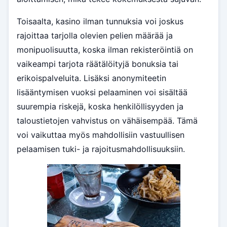
Toisaalta, kasino ilman tunnuksia voi joskus
rajoittaa tarjolla olevien pelien määrää ja
monipuolisuutta, koska ilman rekisteröintiä on
vaikeampi tarjota räätälöityjä bonuksia tai
erikoispalveluita. Lisäksi anonymiteetin
lisääntymisen vuoksi pelaaminen voi sisältää
suurempia riskejä, koska henkilöllisyyden ja
taloustietojen vahvistus on vähäisempää. Tämä
voi vaikuttaa myös mahdollisiin vastuullisen
pelaamisen tuki- ja rajoitusmahdollisuuksiin.