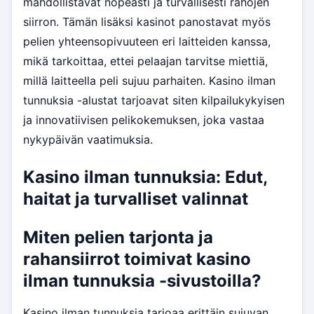
mahdollistavat nopeasti ja turvallisesti rahojen
siirron. Tämän lisäksi kasinot panostavat myös
pelien yhteensopivuuteen eri laitteiden kanssa,
mikä tarkoittaa, ettei pelaajan tarvitse miettiä,
millä laitteella peli sujuu parhaiten. Kasino ilman
tunnuksia -alustat tarjoavat siten kilpailukykyisen
ja innovatiivisen pelikokemuksen, joka vastaa
nykypäivän vaatimuksia.
Kasino ilman tunnuksia: Edut,
haitat ja turvalliset valinnat
Miten pelien tarjonta ja
rahansiirrot toimivat kasino
ilman tunnuksia -sivustoilla?
Kasino ilman tunnuksia tarjoaa erittäin sujuvan