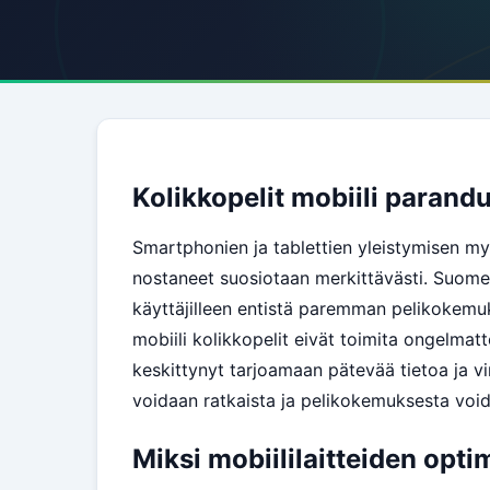
Kolikkopelit mobiili parand
Smartphonien ja tablettien yleistymisen myöt
nostaneet suosiotaan merkittävästi. Suomess
käyttäjilleen entistä paremman pelikokemuks
mobiili kolikkopelit eivät toimita ongelmat
keskittynyt tarjoamaan pätevää tietoa ja v
voidaan ratkaista ja pelikokemuksesta voi
Miksi mobiililaitteiden opt