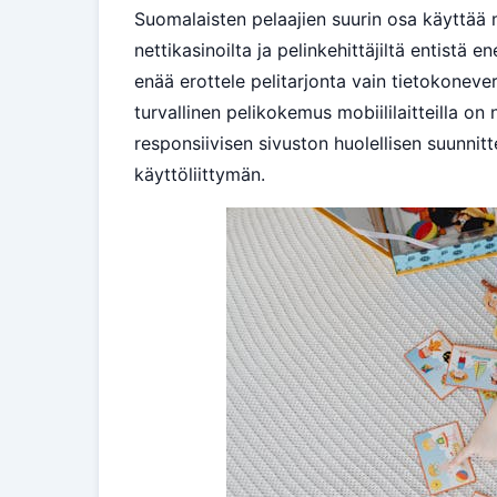
Suomalaisten pelaajien suurin osa käyttää mob
nettikasinoilta ja pelinkehittäjiltä entistä 
enää erottele pelitarjonta vain tietokoneve
turvallinen pelikokemus mobiililaitteilla on
responsiivisen sivuston huolellisen suunnit
käyttöliittymän.