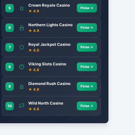
Crown Royale Casino
5
Pelaa →
★ 4.9
Northern Lights Casino
6
Pelaa →
★ 4.9
Royal Jackpot Casino
7
Pelaa →
★ 4.8
Viking Slots Casino
8
Pelaa →
★ 4.8
Diamond Rush Casino
9
Pelaa →
★ 4.8
Wild North Casino
10
Pelaa →
★ 4.8