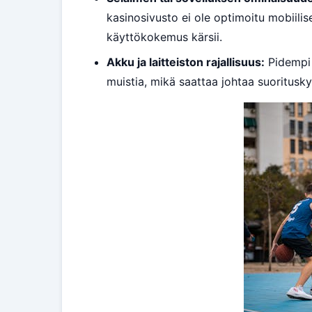
kasinosivusto ei ole optimoitu mobiilisel
käyttökokemus kärsii.
Akku ja laitteiston rajallisuus:
Pidempi p
muistia, mikä saattaa johtaa suoritusk