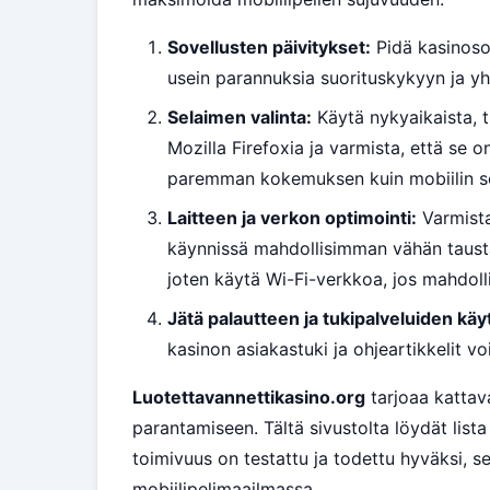
Sovellusten päivitykset:
Pidä kasinosove
usein parannuksia suorituskykyyn ja y
Selaimen valinta:
Käytä nykyaikaista, 
Mozilla Firefoxia ja varmista, että se on
paremman kokemuksen kuin mobiilin se
Laitteen ja verkon optimointi:
Varmista,
käynnissä mahdollisimman vähän taustas
joten käytä Wi-Fi-verkkoa, jos mahdollis
Jätä palautteen ja tukipalveluiden käy
kasinon asiakastuki ja ohjeartikkelit 
Luotettavannettikasino.org
tarjoaa kattava
parantamiseen. Tältä sivustolta löydät lista 
toimivuus on testattu ja todettu hyväksi, 
mobiilipelimaailmassa.