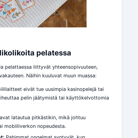
ikolikoita pelatessa
la pelattaessa liittyvät yhteensopivuuteen,
en vakauteen. Näihin kuuluvat muun muassa:
ililaitteet eivät tue uusimpia kasinopelejä tai
aiheuttaa pelin jäätymistä tai käyttökelvottomia
avat latautua pitkästikin, mikä johtuu
tai mobiiliverkon nopeudesta.
t:
Pahimmat ongelmat syntyvät, kun