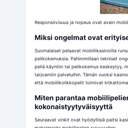
Responsiivisuus ja nopeus ovat avain mobii
Miksi ongelmat ovat erityise
Suomalaiset pelaavat mobiilikasinoilla runs
pelikokemuksia. Pahimmillaan tekniset ongel
peliä käyntiin tai pelikokemus keskeytyy, 
tarjoamiin palveluihin. Tämän vuoksi kasino
että mobiilikolikkopelit toimivat kitkattomast
Miten parantaa mobiilipelie
kokonaistyytyväisyyttä
Seuraavat vinkit ovat hyödyllisiä paitsi kasin
maksimoida mobiilipelien sujuvuuden: