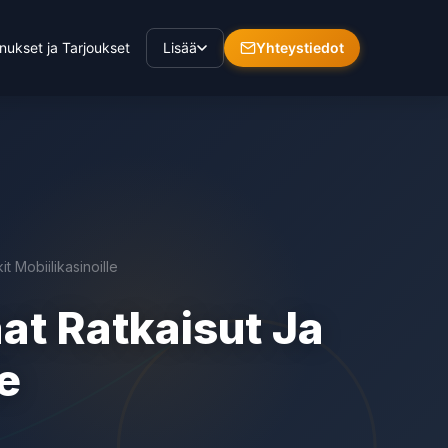
nukset ja Tarjoukset
Lisää
Yhteystiedot
t Mobiilikasinoille
aat Ratkaisut Ja
le