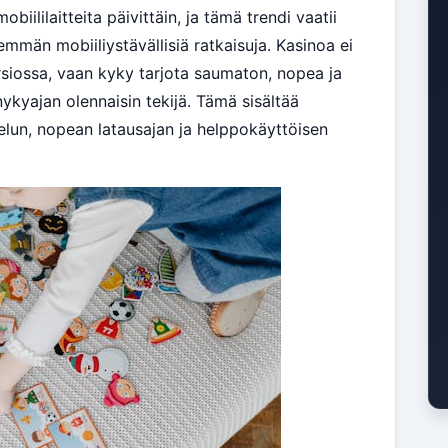
iililaitteita päivittäin, ja tämä trendi vaatii
enemmän mobiiliystävällisiä ratkaisuja. Kasinoa ei
rsiossa, vaan kyky tarjota saumaton, nopea ja
 nykyajan olennaisin tekijä. Tämä sisältää
telun, nopean latausajan ja helppokäyttöisen