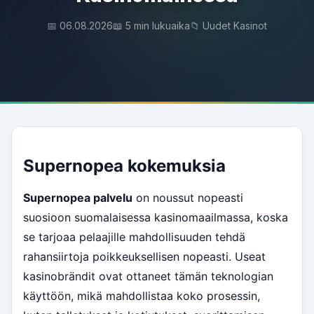
📅 06.08.2026
📖 5 min lukuaika
📁 Uudet Kasinot
Supernopea kokemuksia
Supernopea palvelu
on noussut nopeasti
suosioon suomalaisessa kasinomaailmassa, koska
se tarjoaa pelaajille mahdollisuuden tehdä
rahansiirtoja poikkeuksellisen nopeasti. Useat
kasinobrändit ovat ottaneet tämän teknologian
käyttöön, mikä mahdollistaa koko prosessin,