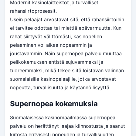
Modernit kasinolaitteistot ja turvalliset
rahansiirtoprosessit.
Usein pelaajat arvostavat sitä, että rahansiirtoihin
ei tarvitse odottaa tai miettiä epävarmuutta. Kun
rahat siirtyvät välittömästi, kasinopelien
pelaaminen voi alkaa nopeammin ja
joustavammin. Näin supernopea palvelu muuttaa
pelikokemuksen entistä sujuvammaksi ja
tuoreemmaksi, mikä tekee siitä loistavan valinnan
suomalaisille kasinopelaajille, jotka arvostavat
nopeutta, turvallisuutta ja käytännöllisyyttä.
Supernopea kokemuksia
Suomalaisessa kasinomaailmassa supernopea
palvelu on herättänyt laajaa kiinnostusta ja saanut
kiitosta erityisesti nopeuden ja turvallisuuden