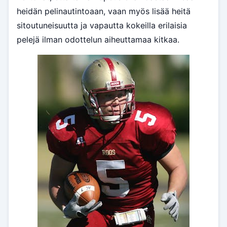
heidän pelinautintoaan, vaan myös lisää heitä
sitoutuneisuutta ja vapautta kokeilla erilaisia
pelejä ilman odottelun aiheuttamaa kitkaa.