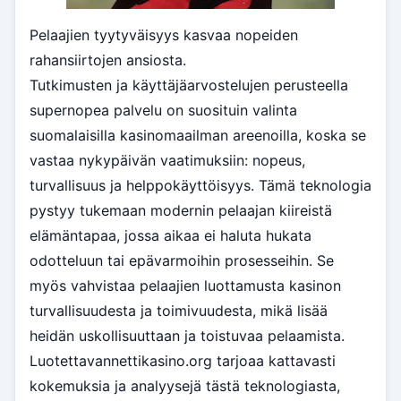
Pelaajien tyytyväisyys kasvaa nopeiden
rahansiirtojen ansiosta.
Tutkimusten ja käyttäjäarvostelujen perusteella
supernopea palvelu on suosituin valinta
suomalaisilla kasinomaailman areenoilla, koska se
vastaa nykypäivän vaatimuksiin: nopeus,
turvallisuus ja helppokäyttöisyys. Tämä teknologia
pystyy tukemaan modernin pelaajan kiireistä
elämäntapaa, jossa aikaa ei haluta hukata
odotteluun tai epävarmoihin prosesseihin. Se
myös vahvistaa pelaajien luottamusta kasinon
turvallisuudesta ja toimivuudesta, mikä lisää
heidän uskollisuuttaan ja toistuvaa pelaamista.
Luotettavannettikasino.org tarjoaa kattavasti
kokemuksia ja analyysejä tästä teknologiasta,