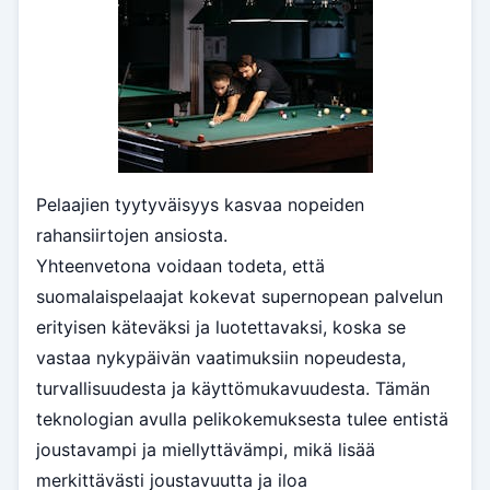
Pelaajien tyytyväisyys kasvaa nopeiden
rahansiirtojen ansiosta.
Yhteenvetona voidaan todeta, että
suomalaispelaajat kokevat supernopean palvelun
erityisen käteväksi ja luotettavaksi, koska se
vastaa nykypäivän vaatimuksiin nopeudesta,
turvallisuudesta ja käyttömukavuudesta. Tämän
teknologian avulla pelikokemuksesta tulee entistä
joustavampi ja miellyttävämpi, mikä lisää
merkittävästi joustavuutta ja iloa