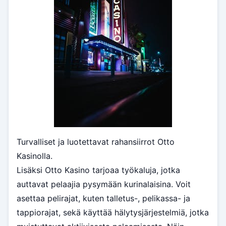
Turvalliset ja luotettavat rahansiirrot Otto
Kasinolla.
Lisäksi Otto Kasino tarjoaa työkaluja, jotka
auttavat pelaajia pysymään kurinalaisina. Voit
asettaa pelirajat, kuten talletus-, pelikassa- ja
tappiorajat, sekä käyttää hälytysjärjestelmiä, jotka