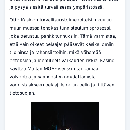
ja pysyä sisältä turvallisessa ympäristössä.
Otto Kasinon turvallisuustoimenpiteisiin kuuluu
muun muassa tehokas tunnistautumisprosessi,
joka perustuu pankkitunnuksiin. Tämä varmistaa,
että vain oikeat pelaajat pääsevät käsiksi omiin
tileihinsä ja rahansiirtoihin, mikä vähentää
petoksien ja identiteettivarkauden riskiä. Kasino
käyttää Maltan MGA-lisenssin tarjoamaa
valvontaa ja säännösten noudattamista
varmistaakseen pelaajille reilun pelin ja riittävän
tietosuojan.