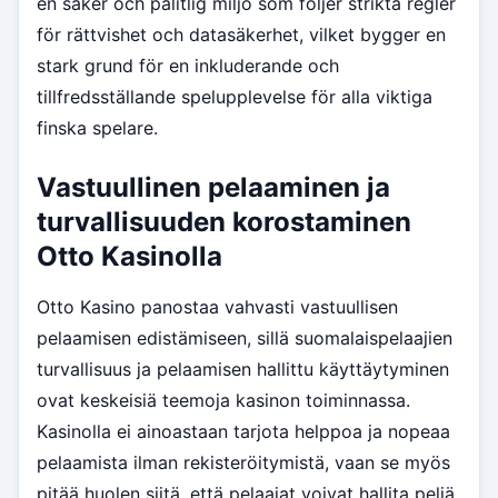
en säker och pålitlig miljö som följer strikta regler
för rättvishet och datasäkerhet, vilket bygger en
stark grund för en inkluderande och
tillfredsställande spelupplevelse för alla viktiga
finska spelare.
Vastuullinen pelaaminen ja
turvallisuuden korostaminen
Otto Kasinolla
Otto Kasino panostaa vahvasti vastuullisen
pelaamisen edistämiseen, sillä suomalaispelaajien
turvallisuus ja pelaamisen hallittu käyttäytyminen
ovat keskeisiä teemoja kasinon toiminnassa.
Kasinolla ei ainoastaan tarjota helppoa ja nopeaa
pelaamista ilman rekisteröitymistä, vaan se myös
pitää huolen siitä, että pelaajat voivat hallita peliä