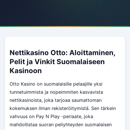
Nettikasino Otto: Aloittaminen,
Pelit ja Vinkit Suomalaiseen
Kasinoon
Otto Kasino on suomalaisille pelaajille yksi
tunnetuimmista ja nopeimmiten kasvavista
nettikasinoista, joka tarjoaa saumattoman
kokemuksen ilman rekisteröitymistä. Sen tärkein
vahvuus on Pay N Play -periaate, joka
mahdollistaa suoran peliyhteyden suomalaisen