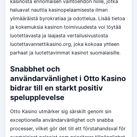
kasinosta erinomaisen vaihtoehdon niille, jotka
haluavat nauttia kasinopelaamisesta ilman
ylimääräistä byrokratiaa ja odottelua. Lisää tietoa
ja kokemuksia kasinon toimivuudesta voi löytää
luotettavasta ja laajasta vertailusivustosta
luotettavannettikasino.org, joka kokoaa yhteen
parhaat ja luotettavimmat kasinot suomalaisille.
Snabbhet och
användarvänlighet i Otto Kasino
bidrar till en starkt positiv
spelupplevelse
Otto Kasino utmärker sig särskilt genom sin
exceptionella användarvänlighet och snabba
processer, vilket gör det till ett förstahandsval för
suomalaiset pelaajat som prioriterar tillgänglighet