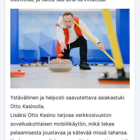
Ystävällinen ja helposti saavutettava asiakastuki
Otto Kasinolla.
Lisäksi Otto Kasino tarjoaa verkkosivuston
sovelluskohtaisen mobiilikäytön, mikä tekee
pelaamisesta joustavaa ja kätevää missä tahansa.