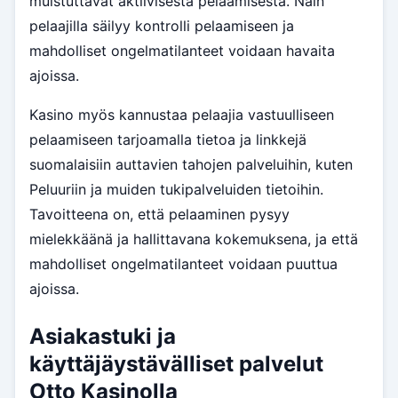
muistuttavat aktiivisesta pelaamisesta. Näin
pelaajilla säilyy kontrolli pelaamiseen ja
mahdolliset ongelmatilanteet voidaan havaita
ajoissa.
Kasino myös kannustaa pelaajia vastuulliseen
pelaamiseen tarjoamalla tietoa ja linkkejä
suomalaisiin auttavien tahojen palveluihin, kuten
Peluuriin ja muiden tukipalveluiden tietoihin.
Tavoitteena on, että pelaaminen pysyy
mielekkäänä ja hallittavana kokemuksena, ja että
mahdolliset ongelmatilanteet voidaan puuttua
ajoissa.
Asiakastuki ja
käyttäjäystävälliset palvelut
Otto Kasinolla