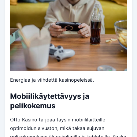
Energiaa ja viihdettä kasinopeleissä.
Mobiilikäytettävyys ja
pelikokemus
Otto Kasino tarjoaa täysin mobiililaitteille
optimoidun sivuston, mikä takaa sujuvan
pelikokemuksen älypuhelimilla ja tableteilla. Koska