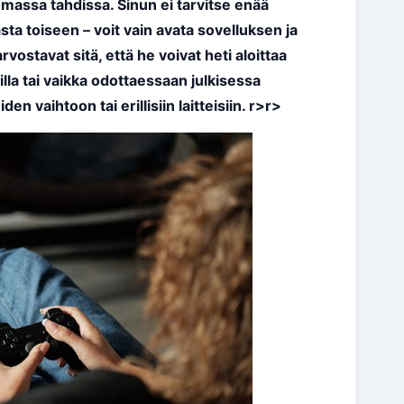
omassa tahdissa. Sinun ei tarvitse enää
kasta toiseen – voit vain avata sovelluksen ja
rvostavat sitä, että he voivat heti aloittaa
la tai vaikka odottaessaan julkisessa
en vaihtoon tai erillisiin laitteisiin.
r>
r>