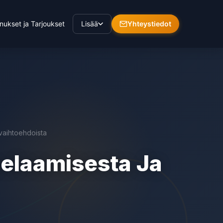
nukset ja Tarjoukset
Lisää
Yhteystiedot
ivaihtoehdoista
ipelaamisesta Ja