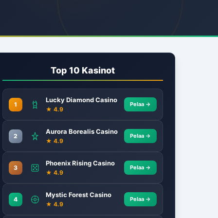
Top 10 Kasinot
Lucky Diamond Casino
1
Pelaa →
★ 4.9
Aurora Borealis Casino
2
Pelaa →
★ 4.9
Phoenix Rising Casino
3
Pelaa →
★ 4.9
Mystic Forest Casino
4
Pelaa →
★ 4.9