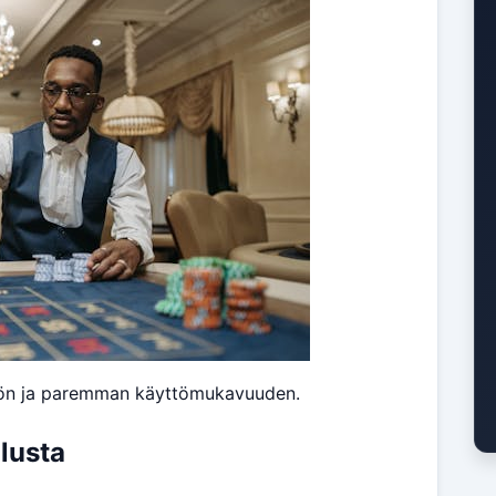
tön ja paremman käyttömukavuuden.
lusta