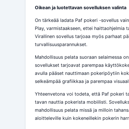
Oikean ja luotettavan sovelluksen valinta
On tärkeää ladata Paf pokeri -sovellus vain 
Play, varmistaakseen, ettei haittaohjelmia t
Virallinen sovellus tarjoaa myös parhaat pä
turvallisuusparannukset.
Mahdollisuus pelata suoraan selaimessa on
sovellukset tarjoavat parempaa käyttökoke
avulla pääset nauttimaan pokeripöytiin kok
selkeämpää grafiikkaa ja parempaa visuaali
Yhteenvetona voi todeta, että Paf pokeri ta
tavan nauttia pokerista mobiilisti. Sovelluk
mahdollisuus pelata missä ja milloin tahans
aloitteleville kuin kokeneillekin pokerin harra