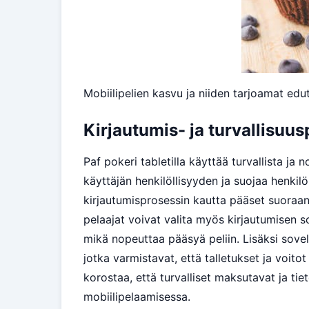
Mobiilipelien kasvu ja niiden tarjoamat edut
Kirjautumis- ja turvallisuus
Paf pokeri tabletilla käyttää turvallista ja
käyttäjän henkilöllisyyden ja suojaa henkil
kirjautumisprosessin kautta pääset suoraan
pelaajat voivat valita myös kirjautumisen sos
mikä nopeuttaa pääsyä peliin. Lisäksi sovel
jotka varmistavat, että talletukset ja voit
korostaa, että turvalliset maksutavat ja ti
mobiilipelaamisessa.