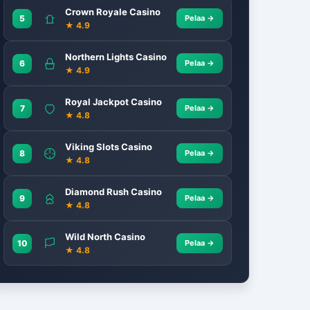
Crown Royale Casino
5
Pelaa →
★ 4.9
Northern Lights Casino
6
Pelaa →
★ 4.9
Royal Jackpot Casino
7
Pelaa →
★ 4.8
Viking Slots Casino
8
Pelaa →
★ 4.8
Diamond Rush Casino
9
Pelaa →
★ 4.8
Wild North Casino
10
Pelaa →
★ 4.8