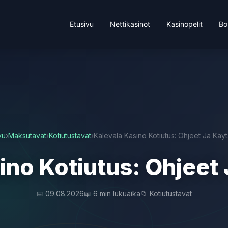
Etusivu
Nettikasinot
Kasinopelit
Bo
vu
›
Maksutavat
›
Kotiutustavat
›
Kalevala Kasino Kotiutus: Ohjeet Ja Käy
ino Kotiutus: Ohjeet
📅 09.08.2026
📖 6 min lukuaika
📁 Kotiutustavat