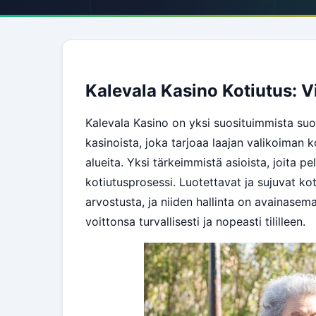
Kalevala Kasino Kotiutus: V
Kalevala Kasino on yksi suosituimmista suoma
kasinoista, joka tarjoaa laajan valikoiman 
alueita. Yksi tärkeimmistä asioista, joita p
kotiutusprosessi. Luotettavat ja sujuvat ko
arvostusta, ja niiden hallinta on avainasem
voittonsa turvallisesti ja nopeasti tililleen.