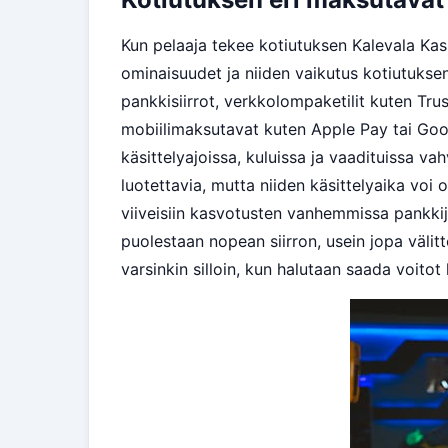
Kun pelaaja tekee kotiutuksen Kalevala Ka
ominaisuudet ja niiden vaikutus kotiutukse
pankkisiirrot, verkkolompaketilit kuten Tru
mobiilimaksutavat kuten Apple Pay tai Goog
käsittelyajoissa, kuluissa ja vaadituissa vah
luotettavia, mutta niiden käsittelyaika voi
viiveisiin kasvotusten vanhemmissa pankkij
puolestaan nopean siirron, usein jopa välit
varsinkin silloin, kun halutaan saada voitot