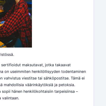
istössä.
a sertifioidut maksutavat, jotka takaavat
ena on useimmiten henkilöllisyyden todentaminen
n vahvistus viestitse tai sähköpostitse. Tämä ei
ää mahdollisia väärinkäytöksiä ja petoksia.
 sopii hänen henkilökohtaisiin tarpeisiinsa –
 valintaan.