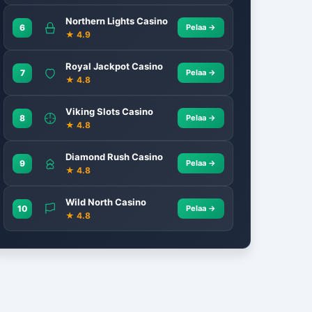
Northern Lights Casino
6
Pelaa →
★ 4.9
Royal Jackpot Casino
7
Pelaa →
★ 4.8
Viking Slots Casino
8
Pelaa →
★ 4.8
Diamond Rush Casino
9
Pelaa →
★ 4.8
Wild North Casino
10
Pelaa →
★ 4.8