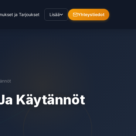
nukset ja Tarjoukset
Lisää
Yhteystiedot
tännöt
 Ja Käytännöt