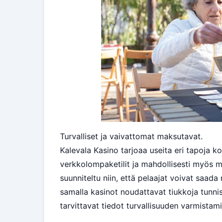
Turvalliset ja vaivattomat maksutavat.
Kalevala Kasino tarjoaa useita eri tapoja kot
verkkolompaketilit ja mahdollisesti myös m
suunniteltu niin, että pelaajat voivat saa
samalla kasinot noudattavat tiukkoja tunni
tarvittavat tiedot turvallisuuden varmistami