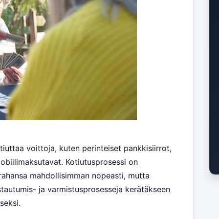
iuttaa voittoja, kuten perinteiset pankkisiirrot,
obiilimaksutavat. Kotiutusprosessi on
da rahansa mahdollisimman nopeasti, mutta
stautumis- ja varmistusprosesseja kerätäkseen
seksi.