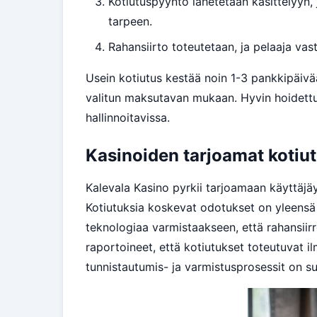
Kotiutuspyyntö lähetetään käsittelyyn, 
tarpeen.
Rahansiirto toteutetaan, ja pelaaja vas
Usein kotiutus kestää noin 1-3 pankkipäivä
valitun maksutavan mukaan. Hyvin hoidettu
hallinnoitavissa.
Kasinoiden tarjoamat kotiu
Kalevala Kasino pyrkii tarjoamaan käyttäjä
Kotiutuksia koskevat odotukset on yleensä 
teknologiaa varmistaakseen, että rahansiirr
raportoineet, että kotiutukset toteutuvat i
tunnistautumis- ja varmistusprosessit on su