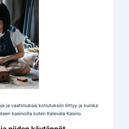
a ja vaatimuksia kotiutuksiin liittyy ja kuinka
nteen kasinoilla kuten Kalevala Kasino.
ja niiden käytännöt